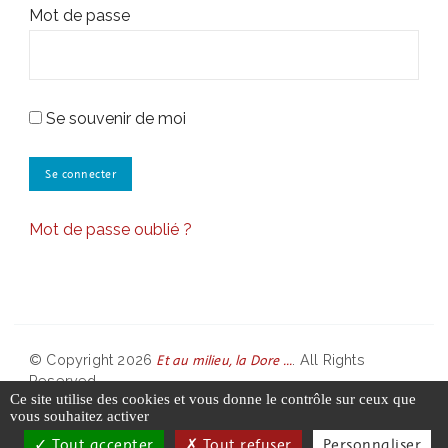
Mot de passe
Se souvenir de moi
Mot de passe oublié ?
Et au milieu, la Dore ...
© Copyright 2026
. All Rights
Reserved.
Ce site utilise des cookies et vous donne le contrôle sur ceux que
vous souhaitez activer
Partenaires
Contact
Tout accepter
Tout refuser
Personnaliser