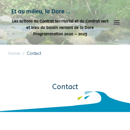
Panneau de gestion des cookies
Et au milieu, la Dore …
Les actions du Contrat territorial et du Contrat vert
et bleu du bassin versant de la Dore
Programmation 2020 – 2025
Home
Contact
/
Contact