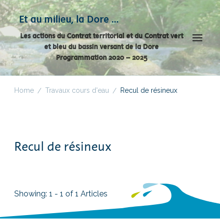
Panneau de gestion des cookies
Et au milieu, la Dore …
Les actions du Contrat territorial et du Contrat vert
et bleu du bassin versant de la Dore
Programmation 2020 – 2025
Home
Travaux cours d'eau
Recul de résineux
/
/
Recul de résineux
Showing: 1 - 1 of 1 Articles