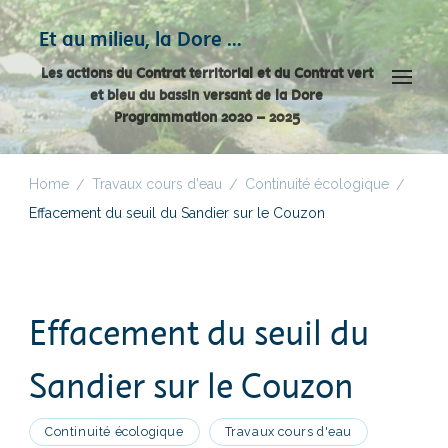
Panneau de gestion des cookies
Et au milieu, la Dore …
Les actions du Contrat territorial et du Contrat vert
et bleu du bassin versant de la Dore
Programmation 2020 – 2025
Home
Travaux cours d'eau
Continuité écologique
/
/
/
Effacement du seuil du Sandier sur le Couzon
Effacement du seuil du
Sandier sur le Couzon
Continuité écologique
Travaux cours d'eau