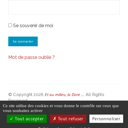
Se souvenir de moi
Mot de passe oublié ?
Et au milieu, la Dore ...
© Copyright 2026
. All Rights
Reserved.
Ce site utilise des cookies et vous donne le contrôle sur ceux que
vous souhaitez activer
Partenaires
Contact
Tout accepter
Tout refuser
Personnaliser
Politique de confidentialité
Mentions légales