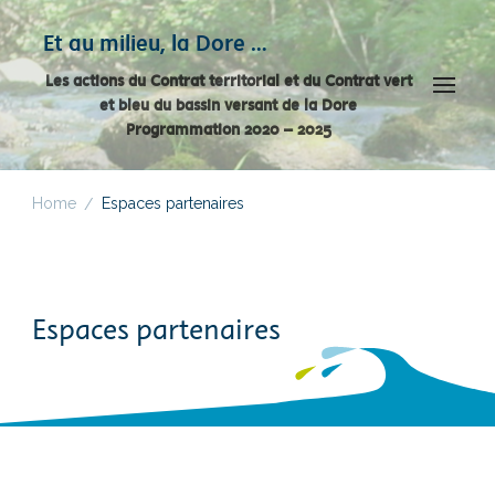
Panneau de gestion des cookies
Et au milieu, la Dore …
Les actions du Contrat territorial et du Contrat vert
et bleu du bassin versant de la Dore
Programmation 2020 – 2025
Home
Espaces partenaires
/
Espaces partenaires