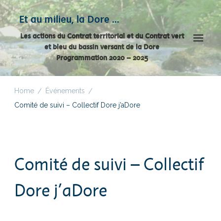
Panneau de gestion des cookies
Et au milieu, la Dore …
Les actions du Contrat territorial et du Contrat vert
et bleu du bassin versant de la Dore
Programmation 2020 – 2025
Home
Événements
/
/
Comité de suivi – Collectif Dore j’aDore
Comité de suivi – Collectif
Dore j’aDore