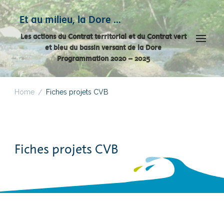
Panneau de gestion des cookies
Et au milieu, la Dore …
Les actions du Contrat territorial et du Contrat vert
et bleu du bassin versant de la Dore
Programmation 2020 – 2025
Home
Fiches projets CVB
/
Fiches projets CVB