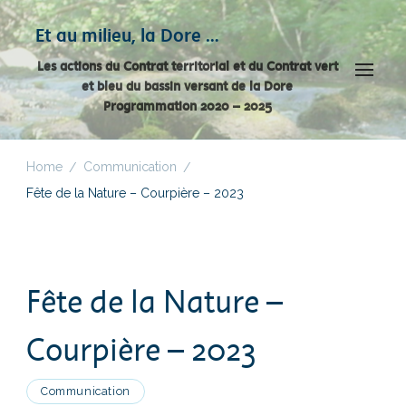
Panneau de gestion des cookies
Et au milieu, la Dore …
Les actions du Contrat territorial et du Contrat vert
et bleu du bassin versant de la Dore
Programmation 2020 – 2025
Home
Communication
/
/
Fête de la Nature – Courpière – 2023
Fête de la Nature –
Courpière – 2023
Communication