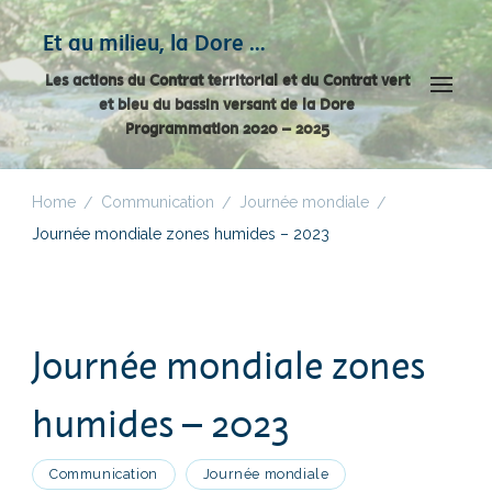
Panneau de gestion des cookies
Et au milieu, la Dore …
Les actions du Contrat territorial et du Contrat vert
et bleu du bassin versant de la Dore
Programmation 2020 – 2025
Home
Communication
Journée mondiale
/
/
/
Journée mondiale zones humides – 2023
Journée mondiale zones
humides – 2023
Communication
Journée mondiale