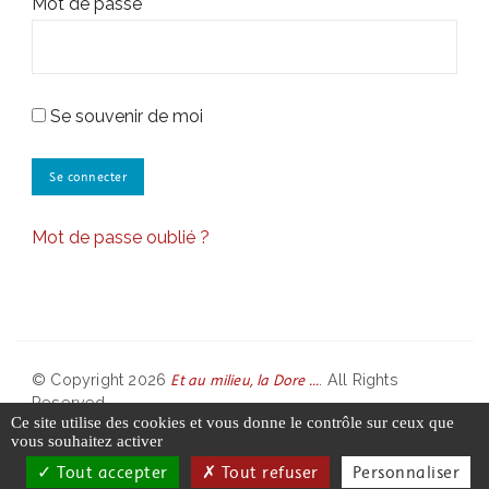
Mot de passe
Se souvenir de moi
Mot de passe oublié ?
Et au milieu, la Dore ...
© Copyright 2026
. All Rights
Reserved.
Ce site utilise des cookies et vous donne le contrôle sur ceux que
vous souhaitez activer
Partenaires
Contact
Tout accepter
Tout refuser
Personnaliser
Politique de confidentialité
Mentions légales