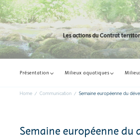
Panneau de gestion des cookies
Les actions du Contrat territo
Présentation
Milieux aquatiques
Milieu
Home
Communication
Semaine européenne du déve
/
/
Semaine européenne du d