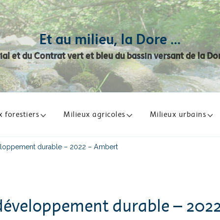
Et au milieu, la Dore …
rial et du Contrat vert et bleu du bassin versant de la
x forestiers
Milieux agricoles
Milieux urbains
loppement durable – 2022 – Ambert
éveloppement durable – 202