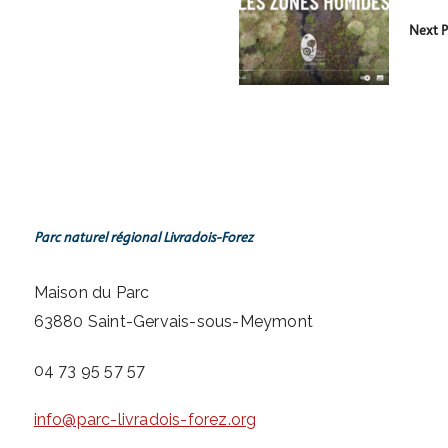
Next P
Parc naturel régional Livradois-Forez
Maison du Parc
63880 Saint-Gervais-sous-Meymont
04 73 95 57 57
info@parc-livradois-forez.org